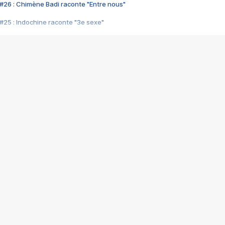
#26 : Chimène Badi raconte "Entre nous"
#25 : Indochine raconte "3e sexe"
#24 : Zaho raconte "C'est chelou"
#23 : Patrick Bruel raconte "Au café des délices"
#22 : Kyo raconte "Le chemin"
#21 : Nolwenn Leroy raconte "Cassé"
#20 : Patrick Hernandez raconte "Born to be alive"
#19 : Lorie raconte "Près de moi"
#18 : Michael Jones raconte "A nos actes manqués" (avec Jean-Jacque
#17 : Khaled raconte "Aïcha"
#16 : Corneille raconte "Parce qu'on vient de loin"
#15 : Indochine raconte "L'aventurier"
14 : Lorie raconte "Sur un air latino"