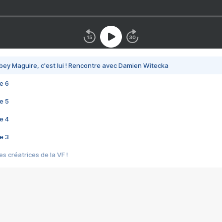
bey Maguire, c'est lui ! Rencontre avec Damien Witecka
e 6
e 5
e 4
e 3
s créatrices de la VF !
e 2
e 1
e Mektoub My Love arrive enfin ! Rencontre avec Shaïn Boumedine et Sal