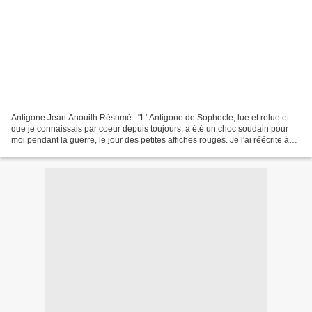
Antigone Jean Anouilh Résumé : "L' Antigone de Sophocle, lue et relue et
que je connaissais par coeur depuis toujours, a été un choc soudain pour
moi pendant la guerre, le jour des petites affiches rouges. Je l'ai réécrite à
ma façon, avec la résonance...