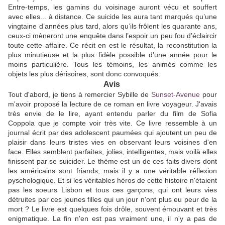
Entre-temps, les gamins du voisinage auront vécu et souffert
avec elles... à distance. Ce suicide les aura tant marqués qu’une
vingtaine d’années plus tard, alors qu’ils frôlent les quarante ans,
ceux-ci mèneront une enquête dans l’espoir un peu fou d’éclaircir
toute cette affaire. Ce récit en est le résultat, la reconstitution la
plus minutieuse et la plus fidèle possible d’une année pour le
moins particulière. Tous les témoins, les animés comme les
objets les plus dérisoires, sont donc convoqués.
Avis
Tout d'abord, je tiens à remercier Sybille de
Sunset-Avenue
pour
m'avoir proposé la lecture de ce roman en livre voyageur. J'avais
très envie de le lire, ayant entendu parler du film de Sofia
Coppola que je compte voir très vite. Ce livre ressemble à un
journal écrit par des adolescent paumées qui ajoutent un peu de
plaisir dans leurs tristes vies en observant leurs voisines d'en
face. Elles semblent parfaites, jolies, intelligentes, mais voilà elles
finissent par se suicider. Le thème est un de ces faits divers dont
les américains sont friands, mais il y a une véritable réflexion
pyschologique. Et si les véritables héros de cette histoire n'étaient
pas les soeurs Lisbon et tous ces garçons, qui ont leurs vies
détruites par ces jeunes filles qui un jour n'ont plus eu peur de la
mort ? Le livre est quelques fois drôle, souvent émouvant et très
enigmatique. La fin n'en est pas vraiment une, il n'y a pas de