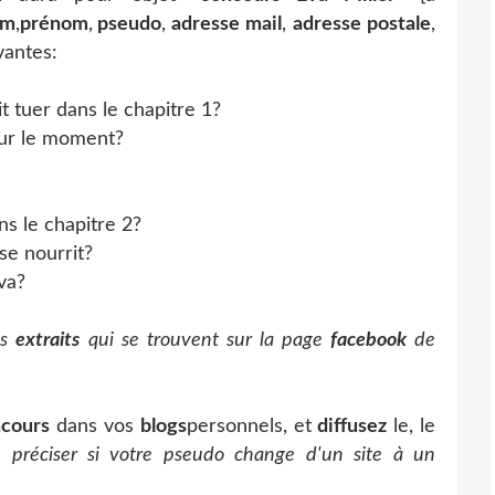
om
,
prénom
,
pseudo
,
adresse mail
,
adresse postale
,
vantes:
 tuer dans le chapitre 1?
our le moment?
s le chapitre 2?
 se nourrit?
va?
es
extraits
qui se trouvent sur la page
facebook
de
cours
dans vos
blogs
personnels, et
diffusez
le, le
e préciser si votre pseudo change d'un site à un