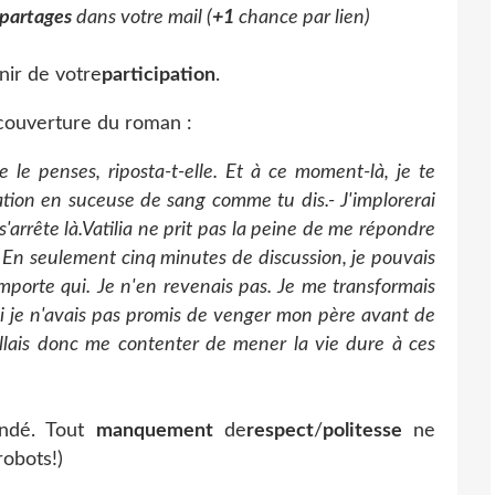
partages
dans votre mail (
+1
chance par lien)
nir de votre
participation
.
couverture du roman :
 le penses, riposta-t-elle. Et à ce moment-là, je te
mation en suceuse de sang comme tu dis.
- J'implorerai
'arrête là.
Vatilia ne prit pas la peine de me répondre
e. En seulement cinq minutes de discussion, je pouvais
importe qui. Je n'en revenais pas. Je me transformais
 Si je n'avais pas promis de venger mon père avant de
'allais donc me contenter de mener la vie dure à ces
ndé. Tout
manquement
de
respect
/
politesse
ne
obots!)