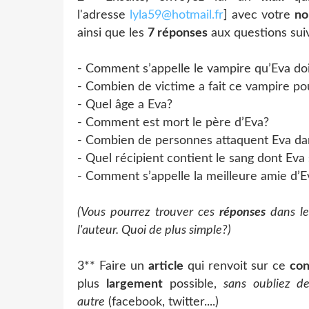
l'adresse
lyla59@hotmail.fr
] avec votre
n
ainsi que les
7 réponses
aux questions sui
- Comment s’appelle le vampire qu’Eva doit
- Combien de victime a fait ce vampire p
- Quel âge a Eva?
- Comment est mort le père d’Eva?
- Combien de personnes attaquent Eva dan
- Quel récipient contient le sang dont Eva
- Comment s’appelle la meilleure amie d’E
(Vous pourrez trouver ces
réponses
dans l
l'auteur. Quoi de plus simple?)
3** Faire un
article
qui renvoit sur ce
con
plus
largement
possible,
sans oubliez d
autre
(facebook, twitter....)