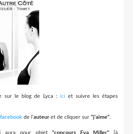
re sur le blog de Lyca :
ici
et suivre les étapes
facebook
de l'
auteur
et de cliquer sur
"j'aime"
.
i aura pour objet
"concours Eva Miller"
[à