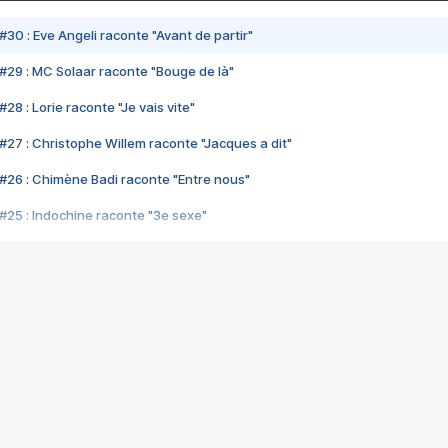
#30 : Eve Angeli raconte "Avant de partir"
#29 : MC Solaar raconte "Bouge de là"
28 : Lorie raconte "Je vais vite"
#27 : Christophe Willem raconte "Jacques a dit"
#26 : Chimène Badi raconte "Entre nous"
#25 : Indochine raconte "3e sexe"
#24 : Zaho raconte "C'est chelou"
#23 : Patrick Bruel raconte "Au café des délices"
#22 : Kyo raconte "Le chemin"
#21 : Nolwenn Leroy raconte "Cassé"
#20 : Patrick Hernandez raconte "Born to be alive"
#19 : Lorie raconte "Près de moi"